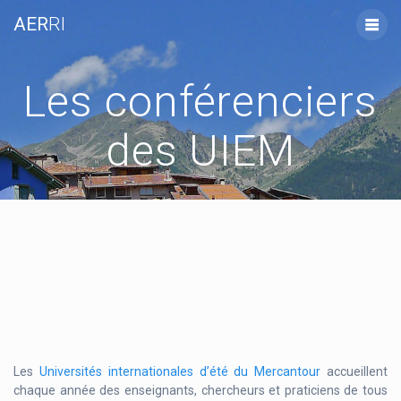
Skip
AER
RI
to
content
Les conférenciers
des UIEM
Les
Universités internationales d’été du Mercantour
accueillent
chaque année des enseignants, chercheurs et praticiens de tous