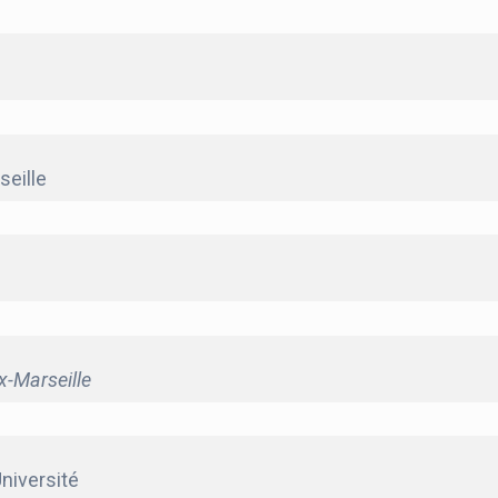
seille
x-Marseille
Université