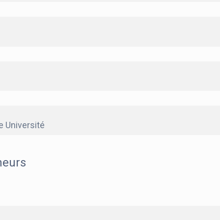
le Université
heurs